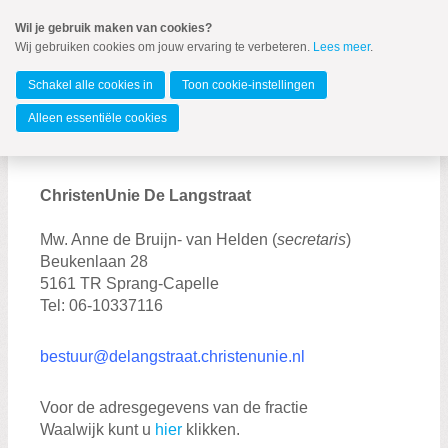
Spring
Wil je gebruik maken van cookies?
naar
Wij gebruiken cookies om jouw ervaring te verbeteren.
Lees meer
.
MENU
Spring
naar
De Langstraat
de
Schakel alle cookies in
Toon cookie-instellingen
inhoud
Spring
Alleen essentiële cookies
naar
Contact
het
hoofdmenu
ChristenUnie De Langstraat
Mw. Anne de Bruijn- van Helden (
secretaris
)
Beukenlaan 28
5161 TR Sprang-Capelle
Tel: 06-10337116
bestuur@delangstraat.christenunie.nl
Voor de adresgegevens van de fractie
Waalwijk kunt u
hier
klikken.