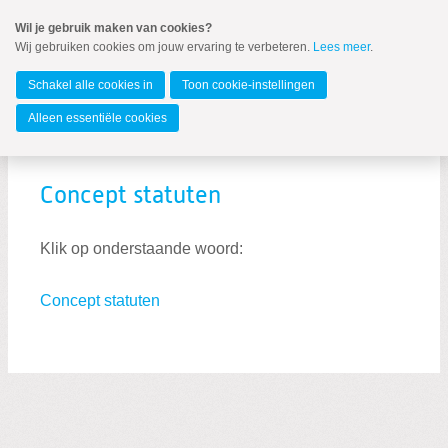
Spring
Wil je gebruik maken van cookies?
naar
Wij gebruiken cookies om jouw ervaring te verbeteren.
Lees meer
.
MENU
Spring
naar
De Langstraat
de
Schakel alle cookies in
Toon cookie-instellingen
inhoud
Spring
Alleen essentiële cookies
naar
Statuten
het
hoofdmenu
Concept statuten
Klik op onderstaande woord:
Concept statuten